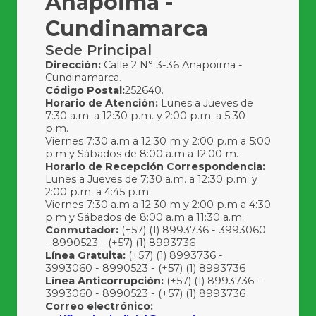
Anapoima -
Cundinamarca
Sede Principal
Dirección:
Calle 2 N° 3-36 Anapoima -
Cundinamarca.
Código Postal:
252640.
Horario de Atención:
Lunes a Jueves de
7:30 a.m. a 12:30 p.m. y 2:00 p.m. a 5:30
p.m.
Viernes 7:30 a.m a 12:30 m y 2:00 p.m a 5:00
p.m y Sábados de 8:00 a.m a 12:00 m.
Horario de Recepción Correspondencia:
Lunes a Jueves de 7:30 a.m. a 12:30 p.m. y
2:00 p.m. a 4:45 p.m.
Viernes 7:30 a.m a 12:30 m y 2:00 p.m a 4:30
p.m y Sábados de 8:00 a.m a 11:30 a.m.
Conmutador:
(+57) (1) 8993736 - 3993060
- 8990523 - (+57) (1) 8993736
Línea Gratuita:
(+57) (1) 8993736 -
3993060 - 8990523 - (+57) (1) 8993736
Línea Anticorrupción:
(+57) (1) 8993736 -
3993060 - 8990523 - (+57) (1) 8993736
Correo electrónico: