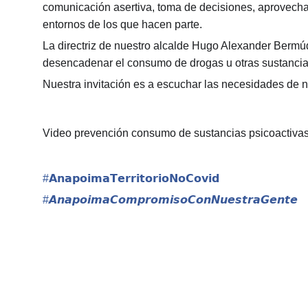
comunicación asertiva, toma de decisiones, aprovecha
entornos de los que hacen parte.
La directriz de nuestro alcalde Hugo Alexander Bermú
desencadenar el consumo de drogas u otras sustancias
Nuestra invitación es a escuchar las necesidades de nu
Video prevención consumo de sustancias psicoactiva
#
𝗔𝗻𝗮𝗽𝗼𝗶𝗺𝗮𝗧𝗲𝗿𝗿𝗶𝘁𝗼𝗿𝗶𝗼𝗡𝗼𝗖𝗼𝘃𝗶𝗱
#
𝘼𝙣𝙖𝙥𝙤𝙞𝙢𝙖𝘾𝙤𝙢𝙥𝙧𝙤𝙢𝙞𝙨𝙤𝘾𝙤𝙣𝙉𝙪𝙚𝙨𝙩𝙧𝙖𝙂𝙚𝙣𝙩𝙚
