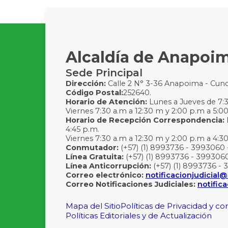
Alcaldía de Anapoi
Sede Principal
Dirección:
Calle 2 N° 3-36 Anapoima - Cun
Código Postal:
252640.
Horario de Atención:
Lunes a Jueves de 7:30
Viernes 7:30 a.m a 12:30 m y 2:00 p.m a 5:0
Horario de Recepción Correspondencia:
4:45 p.m.
Viernes 7:30 a.m a 12:30 m y 2:00 p.m a 4:3
Conmutador:
(+57) (1) 8993736 - 3993060 
Línea Gratuita:
(+57) (1) 8993736 - 3993060
Línea Anticorrupción:
(+57) (1) 8993736 - 
Correo electrónico:
notificacionjudicia
Correo Notificaciones Judiciales:
notific
Mapa del Sitio
Políticas de Privacidad y c
Políticas Editoriales y de Actualización