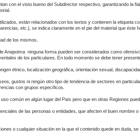
tan con el visto bueno del Subdirector respectivo, garantizando la fi
orial.
utilizados, están relacionados con los textos y contienen la etiqueta c
encias, etc.), se indica claramente en el pie del material que éste ha
idad de los mismos.
o de Anapoima ninguna forma pueden ser considerados como ofensivos,
entales de los particulares. En todo momento se debe tener presente
origen étnico, localización geográfica, orientación sexual, discapacidad
os, gustos ni ningún otro tipo de tendencia de sectores en particular.
erencias con grupos específicos.
de uso común en algún lugar del País pero que en otras Regiones pue
denciales de las personas o entidades, que afecten el buen nombre o
iones o cualquier situación en la que el contenido quede en duda, se