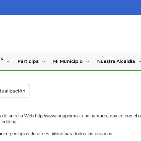
os
Participa
Mi Municipio
Nuestra Alcaldía
ctualización
 de su sitio Web http://www.anapoima-cundinamarca.gov.co con el obj
 editorial:
nce principios de accesibilidad para todos los usuarios.