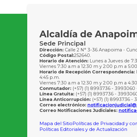
Alcaldía de Anapoi
Sede Principal
Dirección:
Calle 2 N° 3-36 Anapoima - Cun
Código Postal:
252640.
Horario de Atención:
Lunes a Jueves de 7:30
Viernes 7:30 a.m a 12:30 m y 2:00 p.m a 5:0
Horario de Recepción Correspondencia:
4:45 p.m.
Viernes 7:30 a.m a 12:30 m y 2:00 p.m a 4:3
Conmutador:
(+57) (1) 8993736 - 3993060 
Línea Gratuita:
(+57) (1) 8993736 - 3993060
Línea Anticorrupción:
(+57) (1) 8993736 - 
Correo electrónico:
notificacionjudicia
Correo Notificaciones Judiciales:
notific
Mapa del Sitio
Políticas de Privacidad y c
Políticas Editoriales y de Actualización