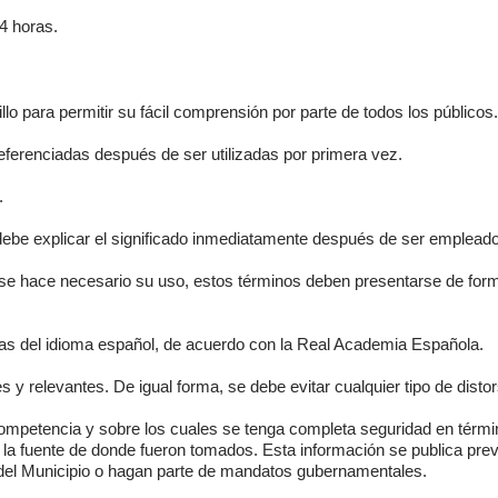
24 horas.
lo para permitir su fácil comprensión por parte de todos los públicos.
eferenciadas después de ser utilizadas por primera vez.
.
e debe explicar el significado inmediatamente después de ser emplead
 se hace necesario su uso, estos términos deben presentarse de forma
icas del idioma español, de acuerdo con la Real Academia Española.
 y relevantes. De igual forma, se debe evitar cualquier tipo de distors
 competencia y sobre los cuales se tenga completa seguridad en térm
 la fuente de donde fueron tomados. Esta información se publica previ
 del Municipio o hagan parte de mandatos gubernamentales.