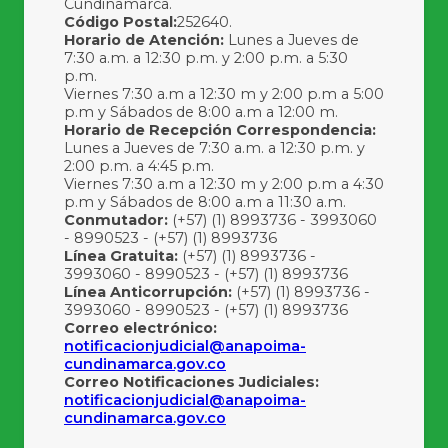
Cundinamarca.
Código Postal:
252640.
Horario de Atención:
Lunes a Jueves de
7:30 a.m. a 12:30 p.m. y 2:00 p.m. a 5:30
p.m.
Viernes 7:30 a.m a 12:30 m y 2:00 p.m a 5:00
p.m y Sábados de 8:00 a.m a 12:00 m.
Horario de Recepción Correspondencia:
Lunes a Jueves de 7:30 a.m. a 12:30 p.m. y
2:00 p.m. a 4:45 p.m.
Viernes 7:30 a.m a 12:30 m y 2:00 p.m a 4:30
p.m y Sábados de 8:00 a.m a 11:30 a.m.
Conmutador:
(+57) (1) 8993736 - 3993060
- 8990523 - (+57) (1) 8993736
Línea Gratuita:
(+57) (1) 8993736 -
3993060 - 8990523 - (+57) (1) 8993736
Línea Anticorrupción:
(+57) (1) 8993736 -
3993060 - 8990523 - (+57) (1) 8993736
Correo electrónico:
notificacionjudicial@anapoima-
cundinamarca.gov.co
Correo Notificaciones Judiciales:
notificacionjudicial@anapoima-
cundinamarca.gov.co