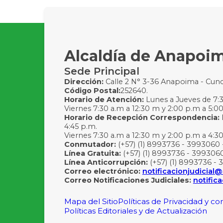
Alcaldía de Anapoi
Sede Principal
Dirección:
Calle 2 N° 3-36 Anapoima - Cun
Código Postal:
252640.
Horario de Atención:
Lunes a Jueves de 7:30
Viernes 7:30 a.m a 12:30 m y 2:00 p.m a 5:0
Horario de Recepción Correspondencia:
4:45 p.m.
Viernes 7:30 a.m a 12:30 m y 2:00 p.m a 4:3
Conmutador:
(+57) (1) 8993736 - 3993060 
Línea Gratuita:
(+57) (1) 8993736 - 3993060
Línea Anticorrupción:
(+57) (1) 8993736 - 
Correo electrónico:
notificacionjudicia
Correo Notificaciones Judiciales:
notific
Mapa del Sitio
Políticas de Privacidad y c
Políticas Editoriales y de Actualización