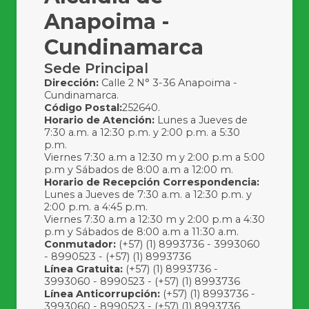
Anapoima -
Cundinamarca
Sede Principal
Dirección:
Calle 2 N° 3-36 Anapoima -
Cundinamarca.
Código Postal:
252640.
Horario de Atención:
Lunes a Jueves de
7:30 a.m. a 12:30 p.m. y 2:00 p.m. a 5:30
p.m.
Viernes 7:30 a.m a 12:30 m y 2:00 p.m a 5:00
p.m y Sábados de 8:00 a.m a 12:00 m.
Horario de Recepción Correspondencia:
Lunes a Jueves de 7:30 a.m. a 12:30 p.m. y
2:00 p.m. a 4:45 p.m.
Viernes 7:30 a.m a 12:30 m y 2:00 p.m a 4:30
p.m y Sábados de 8:00 a.m a 11:30 a.m.
Conmutador:
(+57) (1) 8993736 - 3993060
- 8990523 - (+57) (1) 8993736
Línea Gratuita:
(+57) (1) 8993736 -
3993060 - 8990523 - (+57) (1) 8993736
Línea Anticorrupción:
(+57) (1) 8993736 -
3993060 - 8990523 - (+57) (1) 8993736