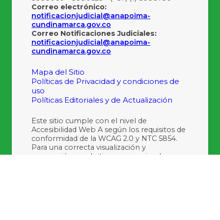
Correo electrónico:
notificacionjudicial@anapoima-
cundinamarca.gov.co
Correo Notificaciones Judiciales:
notificacionjudicial@anapoima-
cundinamarca.gov.co
Mapa del Sitio
Políticas de Privacidad y condiciones de
uso
Políticas Editoriales y de Actualización
Este sitio cumple con el nivel de
Accesibilidad Web A según los requisitos de
conformidad de la WCAG 2.0 y NTC 5854.
Para una correcta visualización y
navegación en el sitio, se recomienda usar
las últimas versiones de Internet Explorer,
Mozilla Firefox y Google Chrome.
Últimas Actualizaciones:
06/08/2026 17:20:43
Últimas Visitas:
1242399