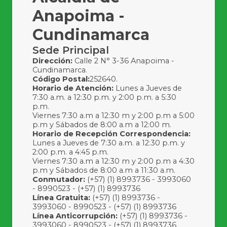
Anapoima -
Cundinamarca
Sede Principal
Dirección:
Calle 2 N° 3-36 Anapoima -
Cundinamarca.
Código Postal:
252640.
Horario de Atención:
Lunes a Jueves de
7:30 a.m. a 12:30 p.m. y 2:00 p.m. a 5:30
p.m.
Viernes 7:30 a.m a 12:30 m y 2:00 p.m a 5:00
p.m y Sábados de 8:00 a.m a 12:00 m.
Horario de Recepción Correspondencia:
Lunes a Jueves de 7:30 a.m. a 12:30 p.m. y
2:00 p.m. a 4:45 p.m.
Viernes 7:30 a.m a 12:30 m y 2:00 p.m a 4:30
p.m y Sábados de 8:00 a.m a 11:30 a.m.
Conmutador:
(+57) (1) 8993736 - 3993060
- 8990523 - (+57) (1) 8993736
Línea Gratuita:
(+57) (1) 8993736 -
3993060 - 8990523 - (+57) (1) 8993736
Línea Anticorrupción:
(+57) (1) 8993736 -
3993060 - 8990523 - (+57) (1) 8993736