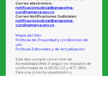
Correo electrónico:
notificacionjudicial@anapoima-
cundinamarca.gov.co
Correo Notificaciones Judiciales:
notificacionjudicial@anapoima-
cundinamarca.gov.co
Mapa del Sitio
Políticas de Privacidad y condiciones de
uso
Políticas Editoriales y de Actualización
Este sitio cumple con el nivel de
Accesibilidad Web A según los requisitos de
conformidad de la WCAG 2.0 y NTC 5854.
Para una correcta visualización y
navegación en el sitio, se recomienda usar
las últimas versiones de Internet Explorer,
Mozilla Firefox y Google Chrome.
Últimas Actualizaciones:
06/08/2026 17:20:43
Últimas Visitas:
1242399