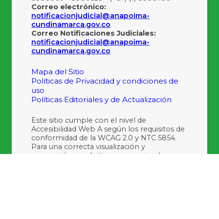
Correo electrónico:
notificacionjudicial@anapoima-
cundinamarca.gov.co
Correo Notificaciones Judiciales:
notificacionjudicial@anapoima-
cundinamarca.gov.co
Mapa del Sitio
Políticas de Privacidad y condiciones de
uso
Políticas Editoriales y de Actualización
Este sitio cumple con el nivel de
Accesibilidad Web A según los requisitos de
conformidad de la WCAG 2.0 y NTC 5854.
Para una correcta visualización y
navegación en el sitio, se recomienda usar
las últimas versiones de Internet Explorer,
Mozilla Firefox y Google Chrome.
Últimas Actualizaciones:
05/08/2026 8:34:25
Últimas Visitas:
1242399